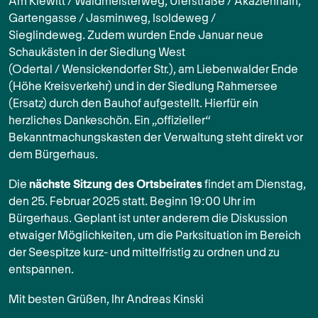
Am Kiewitt / Waldmeisterweg, Uferstraße / Akazienhain,
Gartengasse / Jasminweg, Isoldeweg /
Sieglindeweg. Zudem wurden Ende Januar neue
Schaukästen in der Siedlung West
(Odertal / Wensickendorfer Str.), am Liebenwalder Ende
(Höhe Kreisverkehr) und in der Siedlung Rahmersee
(Ersatz) durch den Bauhof aufgestellt. Hierfür ein
herzliches Dankeschön. Ein „offizieller“
Bekanntmachungskasten der Verwaltung steht direkt vor
dem Bürgerhaus.
Die
nächste Sitzung des Ortsbeirates
findet am Dienstag,
den 25. Februar 2025 statt. Beginn 19:00 Uhr im
Bürgerhaus. Geplant ist unter anderem die Diskussion
etwaiger Möglichkeiten, um die Parksituation im Bereich
der Seespitze kurz- und mittelfristig zu ordnen und zu
entspannen.
Mit besten Grüßen, Ihr Andreas Kinski