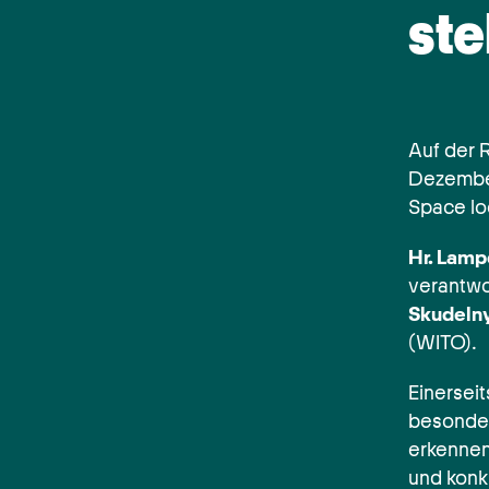
ste
Auf der 
Dezember
Space lo
Hr. Lamp
verantwor
Skudeln
(WITO).
Einersei
besonder
erkennen
und konk