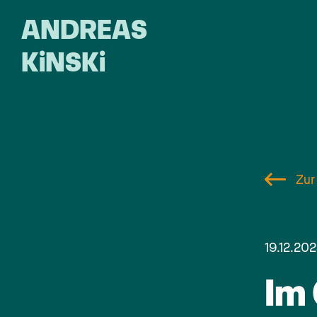
ANDREAS
KiNSKi
Zur
19.12.202
Im