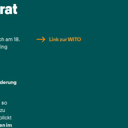
rat
ch am 18.
Link zur WITO
ing
rderung
 so
 zu
lickt
en im