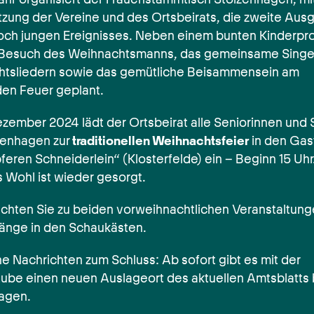
tzung der Vereine und des Ortsbeirats, die zweite Aus
och jungen Ereignisses. Neben einem bunten Kinderp
 Besuch des Weihnachtsmanns, das gemeinsame Sing
tsliedern sowie das gemütliche Beisammensein am
n Feuer geplant.
ezember 2024 lädt der Ortsbeirat alle Seniorinnen und
zenhagen zur
traditionellen Weihnachtsfeier
in den Gas
eren Schneiderlein“ (Klosterfelde) ein – Beginn 15 Uhr.
s Wohl ist wieder gesorgt.
achten Sie zu beiden vorweihnachtlichen Veranstaltun
änge in den Schaukästen.
he Nachrichten zum Schluss: Ab sofort gibt es mit der
tube einen neuen Auslageort des aktuellen Amtsblatts b
agen.