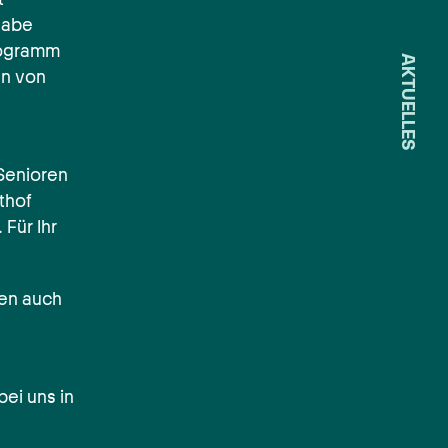
gabe
rogramm
AKTUELLES
en von
 Senioren
thof
 Für Ihr
gen auch
ei uns in