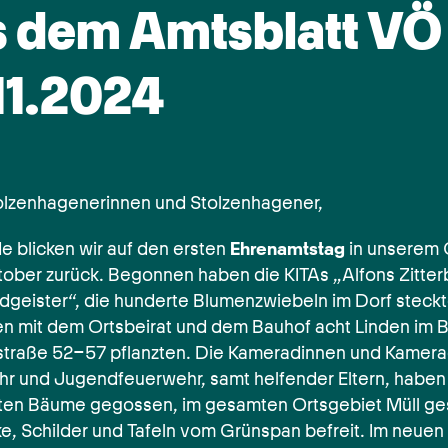
s dem Amtsblatt VÖ
11.2024
olzenhagenerinnen und Stolzenhagener,
e blicken wir auf den ersten
Ehrenamtstag
in unserem O
tober zurück. Begonnen haben die KITAs „Alfons Zitte
dgeister“, die hunderte Blumenzwiebeln im Dorf steck
 mit dem Ortsbeirat und dem Bauhof acht Linden im B
straße 52-57 pflanzten. Die Kameradinnen und Kamer
r und Jugendfeuerwehr, samt helfender Eltern, haben
ten Bäume gegossen, im gesamten Ortsgebiet Müll g
e, Schilder und Tafeln vom Grünspan befreit. Im neuen