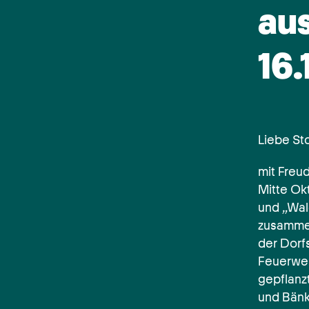
au
16.
Liebe St
mit Freud
Mitte Ok
und „Wal
zusammen
der Dorf
Feuerweh
gepflanz
und Bänk