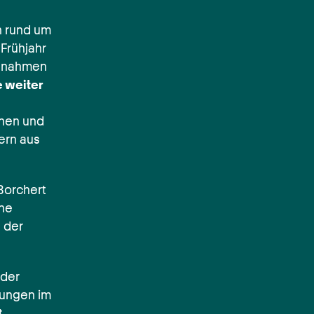
n rund um
 Frühjahr
aßnahmen
 weiter
nnen und
ern aus
Borchert
rne
 der
eder
dungen im
t