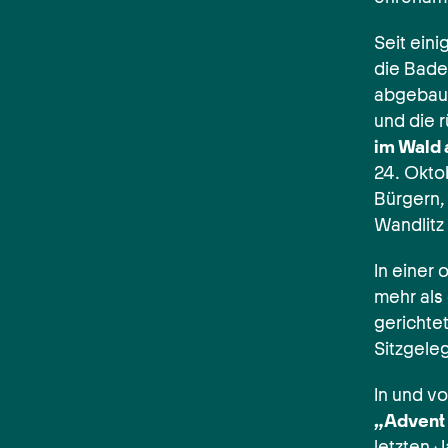
Seit ein
die Bades
abgebau
und die 
im Wald 
24. Okto
Bürgern,
Wandlitz
In einer
mehr als
gerichte
Sitzgele
In und v
„Advent 
letzten 