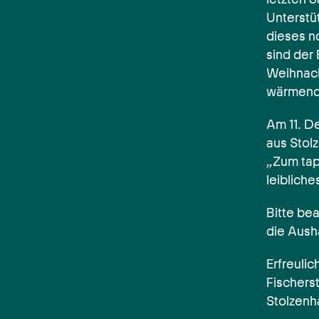
Unterstü
dieses n
sind der
Weihnach
wärmende
Am 11. D
aus Stol
„Zum tapf
leibliche
Bitte be
die Aush
Erfreulic
Fischers
Stolzenh