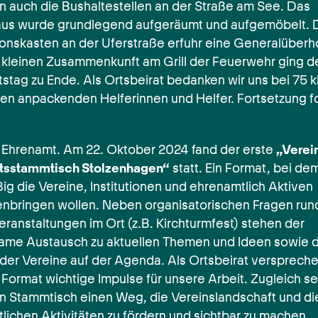
en auch die Bushaltestellen an der Straße am See. Das
us wurde grundlegend aufgeräumt und aufgemöbelt. 
ionskasten an der Uferstraße erfuhr eine Generalüberh
r kleinen Zusammenkunft am Grill der Feuerwehr ging d
stag zu Ende. Als Ortsbeirat bedanken wir uns bei 75 k
en anpackenden Helferinnen und Helfer. Fortsetzung fo
Ehrenamt. Am 22. Oktober 2024 fand der erste
„Verei
tsstammtisch Stolzenhagen“
statt. Ein Format, bei dem
ig die Vereine, Institutionen und ehrenamtlich Aktiven
bringen wollen. Neben organisatorischen Fragen run
eranstaltungen im Ort (z.B. Kirchturmfest) stehen der
me Austausch zu aktuellen Themen und Ideen sowie d
der Vereine auf der Agenda. Als Ortsbeirat verspreche
Format wichtige Impulse für unsere Arbeit. Zugleich s
n Stammtisch einen Weg, die Vereinslandschaft und di
lichen Aktivitäten zu fördern und sichtbar zu machen.