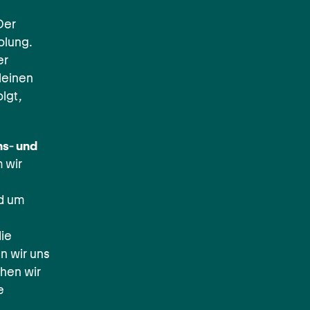
Der
olung.
er
leinen
lgt,
ns- und
 wir
d um
ie
n wir uns
ehen wir
e