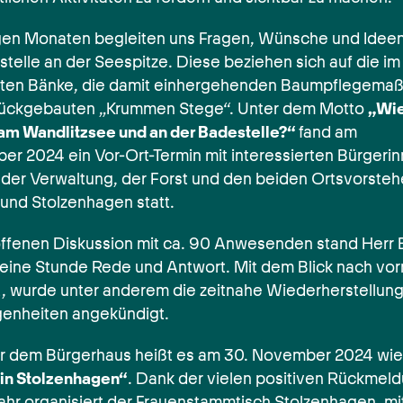
igen Monaten begleiten uns Fragen, Wünsche und Idee
telle an der Seespitze. Diese beziehen sich auf die im
ten Bänke, die damit einhergehenden Baumpflegem
rückgebauten „Krummen Stege“. Unter dem Motto
„Wie
am Wandlitzsee und an der Badestelle?“
fand am
ber 2024 ein Vor-Ort-Termin mit interessierten Bürgeri
 der Verwaltung, der Forst und den beiden Ortsvorsteh
 und Stolzenhagen statt.
 offenen Diskussion mit ca. 90 Anwesenden stand Herr 
 eine Stunde Rede und Antwort. Mit dem Blick nach vo
t, wurde unter anderem die zeitnahe Wiederherstellung
genheiten angekündigt.
or dem Bürgerhaus heißt es am 30. November 2024 wi
in Stolzenhagen“
. Dank der vielen positiven Rückmel
Jahr organisiert der Frauenstammtisch Stolzenhagen, mi