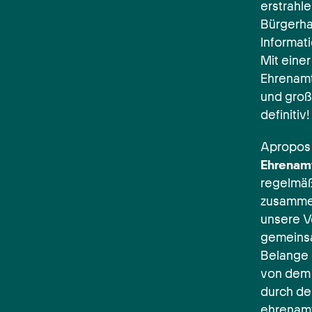
erstrahl
Bürgerha
Informat
Mit eine
Ehrenamt
und groß
definitiv!
Apropos 
Ehrenam
regelmäß
zusammen
unsere V
gemeinsa
Belange 
von dem 
durch de
ehrenamt