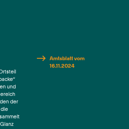
Amtsblatt vom
16.11.2024
rtsteil
rbacke“
ten und
ereich
aden der
 die
esammelt
 Glanz